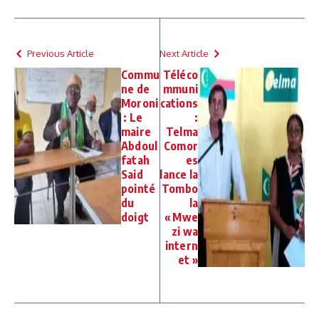
Previous Article
Next Article
Commu
Téléco
ne de
mmuni
Moroni
cations
: Le
:
maire
Telma
Abdoul
Comor
fatah
es
Said
lance la
pointé
Tombo
du
la
doigt
« Mwe
zi wa
intern
et »