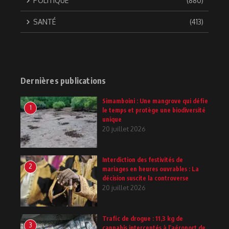
POLITIQUE
(880)
SANTÉ
(413)
Dernières publications
Simamboini : Une mangrove qui défie
1
le temps et protège une biodiversité
unique
20 juillet 2026
Interdiction des festivités de
2
mariages en heures ouvrables : La
décision suscite la controverse
20 juillet 2026
Trafic de drogue : 11,3 kg de
3
cannabis interceptés à l’aéroport de