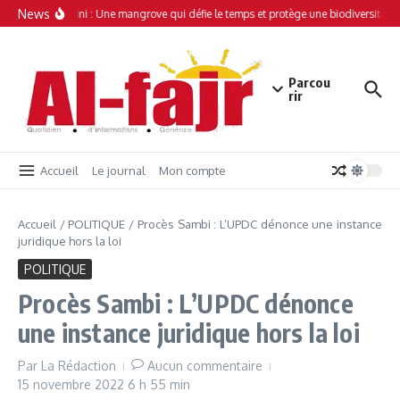
Aller au contenu
News
Simamboini : Une mangrove qui défie le temps et protège une biodiversité un
Parcou
rir
Accueil
Le journal
Mon compte
Accueil
/
POLITIQUE
/
Procès Sambi : L’UPDC dénonce une instance
juridique hors la loi
POLITIQUE
Procès Sambi : L’UPDC dénonce
une instance juridique hors la loi
Par
La Rédaction
Aucun commentaire
15 novembre 2022
6 h 55 min