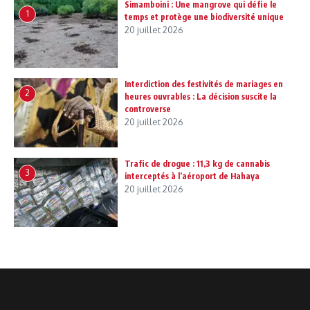
Simamboini : Une mangrove qui défie le
1
temps et protège une biodiversité unique
20 juillet 2026
Interdiction des festivités de mariages en
2
heures ouvrables : La décision suscite la
controverse
20 juillet 2026
Trafic de drogue : 11,3 kg de cannabis
3
interceptés à l’aéroport de Hahaya
20 juillet 2026