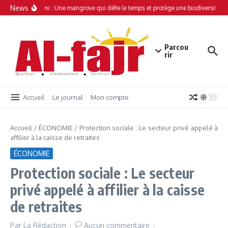
Aller au contenu
News
Simamboini : Une mangrove qui défie le temps et protège une biodiversité un
Parcou
rir
Accueil
Le journal
Mon compte
Accueil
/
ÉCONOMIE
/
Protection sociale : Le secteur privé appelé à
affilier à la caisse de retraites
ÉCONOMIE
Protection sociale : Le secteur
privé appelé à affilier à la caisse
de retraites
Par
La Rédaction
Aucun commentaire