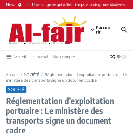
Aller au contenu
News
Simamboini : Une mangrove qui défie le temps et protège une biodiversité un
Parcou
rir
Accueil
Le journal
Mon compte
Accueil
/
SOCIÉTÉ
/
Réglementation d’exploitation portuaire : Le
ministère des transports signe un document cadre
SOCIÉTÉ
Réglementation d’exploitation
portuaire : Le ministère des
transports signe un document
cadre