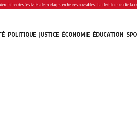
on des festivités de mariages en heures ouvrables : La décision suscite la controver
TÉ
POLITIQUE
JUSTICE
ÉCONOMIE
ÉDUCATION
SP