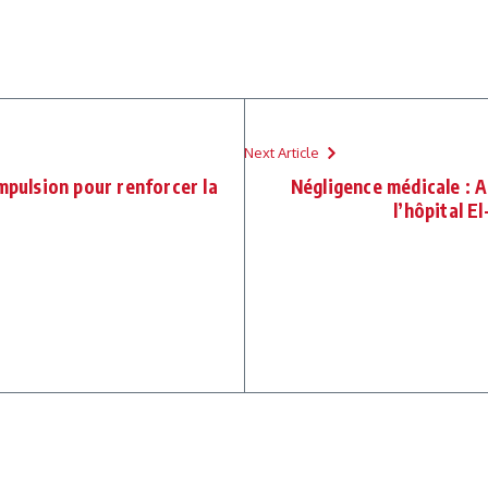
Next Article
mpulsion pour renforcer la
Négligence médicale : A
l’hôpital E