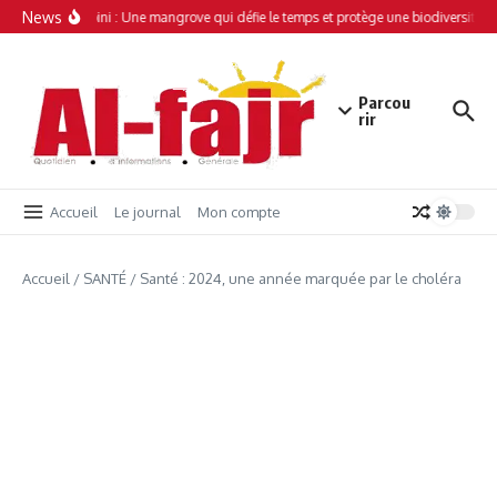
Aller au contenu
News
Simamboini : Une mangrove qui défie le temps et protège une biodiversité un
Parcou
rir
Accueil
Le journal
Mon compte
Accueil
/
SANTÉ
/
Santé : 2024, une année marquée par le choléra