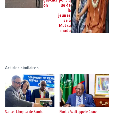
on
ue de
la
jeunes
se à
Mutsa
mudu
Articles similaires
Santé : L’hôpital de Samba
Ebola : Azali appelle à une