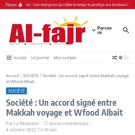
Aller au contenu
News
Simamboini : Une mangrove qui défie le temps et protège une biodiversité un
Parcou
rir
Accueil
Le journal
Mon compte
Accueil
/
SOCIÉTÉ
/
Société : Un accord signé entre Makkah voyage
et Wfood Albait
SOCIÉTÉ
Société : Un accord signé entre
Makkah voyage et Wfood Albait
Par
La Rédaction
Aucun commentaire
4 octobre 2022
7 h 01 min