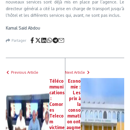
nouveaux services sont déjà mis en place par l’agence. Le
directeur général a cité la prise en charge de transport jusqu’à
l’hôtel et les différents services qui, avant, ne sont pas inclus.
Kamal Said Abdou
Partager
Previous Article
Next Article
Téléco
Econo
mmuni
mie :
cations
Les
:
prix à
Comor
la
es
conso
Teleco
mmati
m
on ont
victime
augme