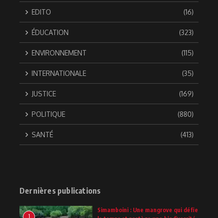
EDITO
(16)
ÉDUCATION
(323)
ENVIRONNEMENT
(115)
INTERNATIONALE
(35)
JUSTICE
(169)
POLITIQUE
(880)
SANTÉ
(413)
Dernières publications
Simamboini : Une mangrove qui défie
1