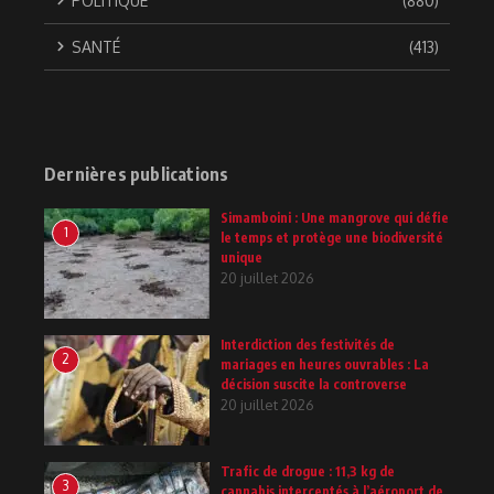
POLITIQUE
(880)
SANTÉ
(413)
Dernières publications
Simamboini : Une mangrove qui défie
1
le temps et protège une biodiversité
unique
20 juillet 2026
Interdiction des festivités de
2
mariages en heures ouvrables : La
décision suscite la controverse
20 juillet 2026
Trafic de drogue : 11,3 kg de
3
cannabis interceptés à l’aéroport de