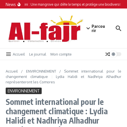
Aller au contenu
News
Simamboini : Une mangrove qui défie le temps et protège une biodiversité un
Parcou
rir
Accueil
Le journal
Mon compte
Accueil
/
ENVIRONNEMENT
/
Sommet international pour le
changement climatique : Lydia Halidi et Nadhriya Alhadhur
représenteront les Comores
ENVIRONNEMENT
Sommet international pour le
changement climatique : Lydia
Halidi et Nadhriya Alhadhur