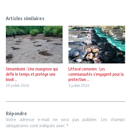
Articles similaires
Simamboini : Une mangrove qui
Littoral comorien : Les
défie le temps et protège une
communautés s’engagent pour la
biodi ...
protection ...
20 juillet 2026
3 juillet 2026
Répondre
Votre adresse e-mail ne sera pas publiée.
Les champs
obligatoires sont indiqués avec
*