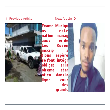
Previous Article
Next Article
Exame
Musiqu
ns
e : Le
nation
manag
aux :
er de
Les
Kueen
inscrip
a
tions
espère
se font
intégr
obligat
er la
oireme
star
nt en
dans la
ligne
cour
des
grands