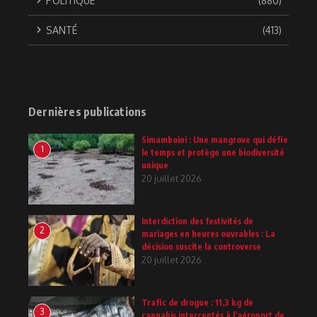
POLITIQUE
(880)
SANTÉ
(413)
Dernières publications
Simamboini : Une mangrove qui défie
1
le temps et protège une biodiversité
unique
20 juillet 2026
Interdiction des festivités de
2
mariages en heures ouvrables : La
décision suscite la controverse
20 juillet 2026
Trafic de drogue : 11,3 kg de
3
cannabis interceptés à l’aéroport de