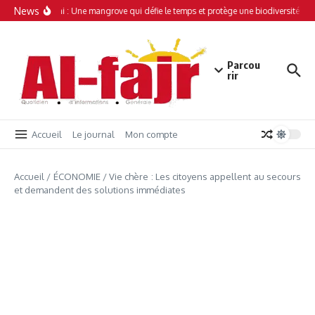
Aller au contenu
News
Simamboini : Une mangrove qui défie le temps et protège une biodiversité uniq
Parcou
rir
Accueil
Le journal
Mon compte
Accueil
/
ÉCONOMIE
/
Vie chère : Les citoyens appellent au secours
et demandent des solutions immédiates