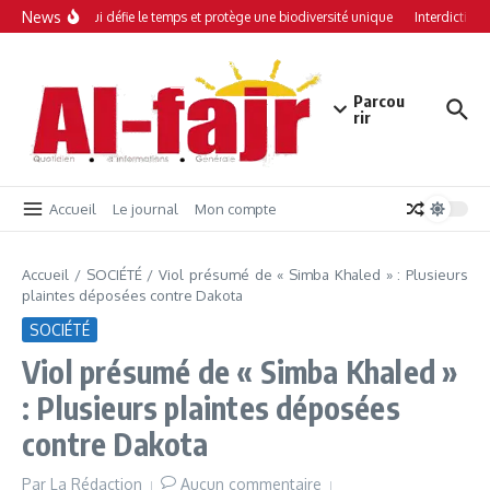
Aller au contenu
News
e mangrove qui défie le temps et protège une biodiversité unique
Interdiction d
Parcou
rir
Accueil
Le journal
Mon compte
Accueil
/
SOCIÉTÉ
/
Viol présumé de « Simba Khaled » : Plusieurs
plaintes déposées contre Dakota
SOCIÉTÉ
Viol présumé de « Simba Khaled »
: Plusieurs plaintes déposées
contre Dakota
Par
La Rédaction
Aucun commentaire