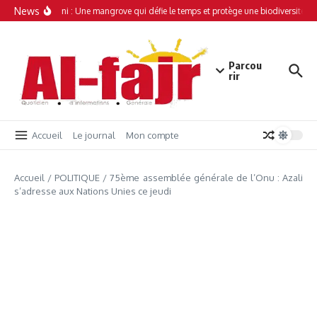
Aller au contenu
News
Simamboini : Une mangrove qui défie le temps et protège une biodiversité un
Parcou
rir
Accueil
Le journal
Mon compte
Accueil
/
POLITIQUE
/
75ème assemblée générale de l’Onu : Azali
s’adresse aux Nations Unies ce jeudi