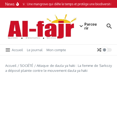
Aller au contenu
News
Simamboini : Une mangrove qui défie le temps et protège une biodiversité uni
Parcou
rir
Accueil
Le journal
Mon compte
Accueil
/
SOCIÉTÉ
/
Attaque de daula ya haki : La femme de Sarkozy
a déposé plainte contre le mouvement daula ya haki