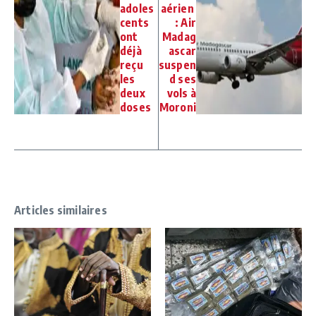
adoles
aérien
cents
: Air
ont
Madag
déjà
ascar
reçu
suspen
les
d ses
deux
vols à
doses
Moroni
Articles similaires