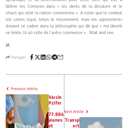
libérer les Comores dans « les dents de la dictature et le
chaos qui sévit la nation comorienne ». A noter que le combat
est certes loyal, selon le mouvement, mais les agissements
doivent se cadrer dans la philosophie qui dit que « ma liberté
se limite, là où celle de l’autre commence ». Wait and see.
JA
Partager
Previous Article
Vaccin
Pzifer
:
Next Article
77.884
jeunes
Transp
et
ort