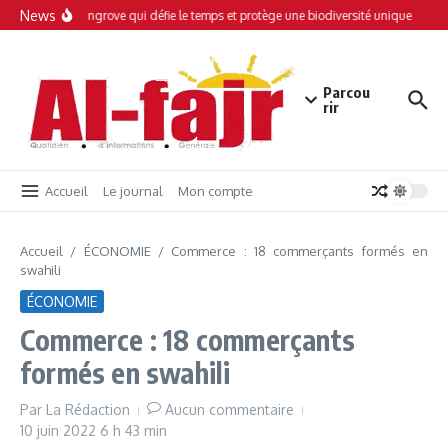
Aller au contenu
News
oini : Une mangrove qui défie le temps et protège une biodiversité unique
Inte
Parcou
rir
Accueil
Le journal
Mon compte
Accueil
/
ÉCONOMIE
/
Commerce : 18 commerçants formés en
swahili
ÉCONOMIE
Commerce : 18 commerçants
formés en swahili
Par
La Rédaction
Aucun commentaire
10 juin 2022
6 h 43 min