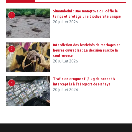
Simamboini : Une mangrove qui défie le
1
temps et protège une biodiversité unique
20 juillet 2026
Interdiction des festivités de mariages en
2
heures ouvrables : La décision suscite la
controverse
20 juillet 2026
Trafic de drogue : 11,3 kg de cannabis
3
interceptés à l’aéroport de Hahaya
20 juillet 2026