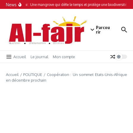
Aller au contenu
News
Simamboini : Une mangrove qui défie le temps et protège une biodiversité uniq
Parcou
rir
Accueil
Le journal
Mon compte
Accueil
/
POLITIQUE
/
Coopération : Un sommet Etats-Unis-Afrique
en décembre prochain