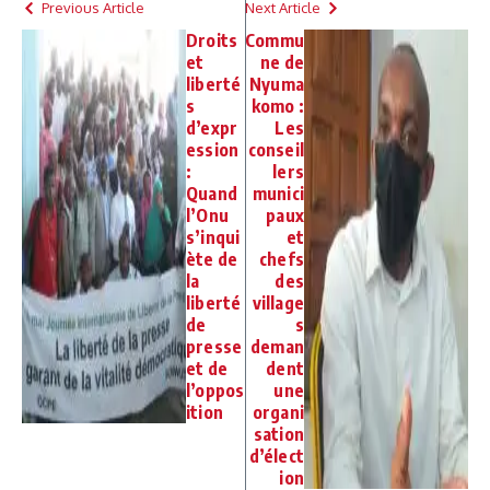
Previous Article
Next Article
Droits
Commu
et
ne de
liberté
Nyuma
s
komo :
d’expr
Les
ession
conseil
:
lers
Quand
munici
l’Onu
paux
s’inqui
et
ète de
chefs
la
des
liberté
village
de
s
presse
deman
et de
dent
l’oppos
une
ition
organi
sation
d’élect
ion