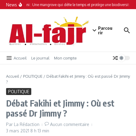
Aller au contenu
News
Simamboini : Une mangrove qui défie le temps et protège une biodiversité uni
Parcou
rir
Accueil
Le journal
Mon compte
Accueil
/
POLITIQUE
/
Débat Fakihi et Jimmy : Où est passé Dr Jimmy
?
POLITIQUE
Débat Fakihi et Jimmy : Où est
passé Dr Jimmy ?
Par
La Rédaction
Aucun commentaire
3 mars 2021
8 h 13 min