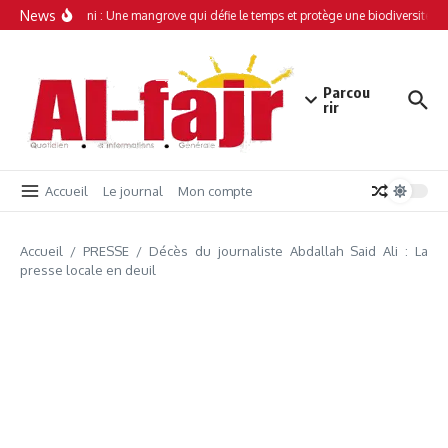
Aller au contenu
News
Simamboini : Une mangrove qui défie le temps et protège une biodiversité un
Parcou
rir
Accueil
Le journal
Mon compte
Accueil
/
PRESSE
/
Décès du journaliste Abdallah Said Ali : La
presse locale en deuil