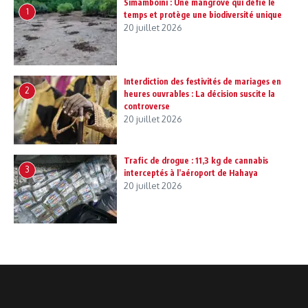
Simamboini : Une mangrove qui défie le
1
temps et protège une biodiversité unique
20 juillet 2026
Interdiction des festivités de mariages en
2
heures ouvrables : La décision suscite la
controverse
20 juillet 2026
Trafic de drogue : 11,3 kg de cannabis
3
interceptés à l’aéroport de Hahaya
20 juillet 2026