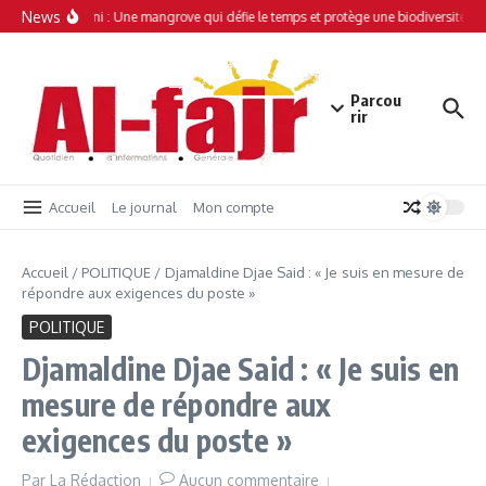
Aller au contenu
News
Simamboini : Une mangrove qui défie le temps et protège une biodiversité uni
Parcou
rir
Accueil
Le journal
Mon compte
Accueil
/
POLITIQUE
/
Djamaldine Djae Said : « Je suis en mesure de
répondre aux exigences du poste »
POLITIQUE
Djamaldine Djae Said : « Je suis en
mesure de répondre aux
exigences du poste »
Par
La Rédaction
Aucun commentaire