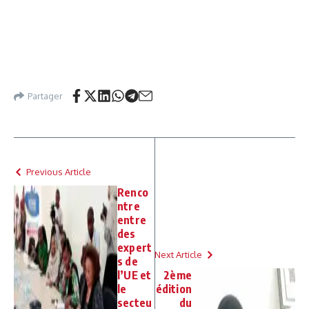
Partager
Previous Article
Renco
ntre
entre
des
expert
Next Article
s de
l’UE et
2ème
le
édition
secteu
du