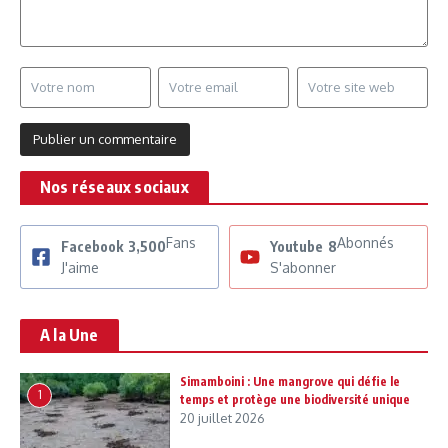
Nos réseaux sociaux
Fans
Abonnés
Facebook
3,500
Youtube
8
J'aime
S'abonner
A la Une
Simamboini : Une mangrove qui défie le
1
temps et protège une biodiversité unique
20 juillet 2026