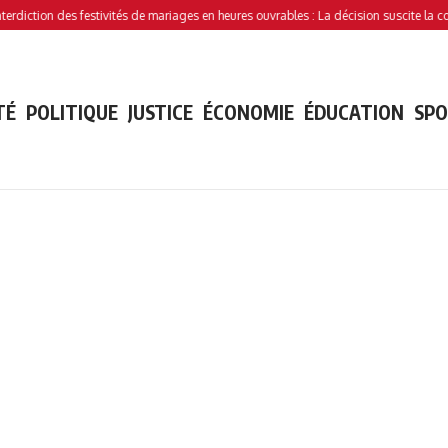
ion des festivités de mariages en heures ouvrables : La décision suscite la controver
TÉ
POLITIQUE
JUSTICE
ÉCONOMIE
ÉDUCATION
SP