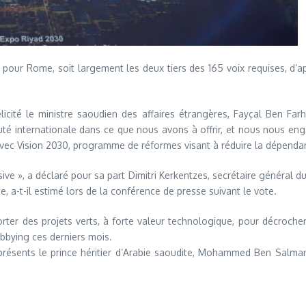
our Rome, soit largement les deux tiers des 165 voix requises, d’aprè
icité le ministre saoudien des affaires étrangères, Fayçal Ben Farh
té internationale dans ce que nous avons à offrir, et nous nous enga
de avec Vision 2030, programme de réformes visant à réduire la dépen
ve », a déclaré pour sa part Dimitri Kerkentzes, secrétaire général du B
, a-t-il estimé lors de la conférence de presse suivant le vote.
porter des projets verts, à forte valeur technologique, pour décrocher
obbying ces derniers mois.
t présents le prince héritier d’Arabie saoudite, Mohammed Ben Salma