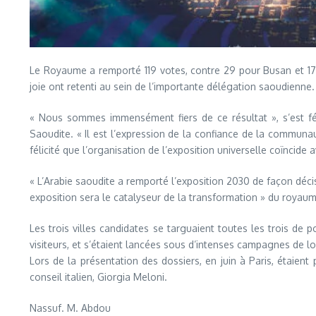
Le Royaume a remporté 119 votes, contre 29 pour Busan et 17 p
joie ont retenti au sein de l’importante délégation saoudienne.
« Nous sommes immensément fiers de ce résultat », s’est fél
Saoudite. « Il est l’expression de la confiance de la communau
félicité que l’organisation de l’exposition universelle coïnci
« L’Arabie saoudite a remporté l’exposition 2030 de façon décisi
exposition sera le catalyseur de la transformation » du royaume
Les trois villes candidates se targuaient toutes les trois de 
visiteurs, et s’étaient lancées sous d’intenses campagnes de l
Lors de la présentation des dossiers, en juin à Paris, étaien
conseil italien, Giorgia Meloni.
Nassuf. M. Abdou