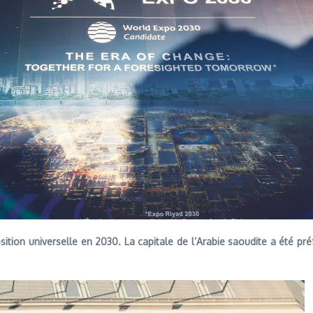
ition universelle en 2030. La capitale de l’Arabie saoudite a été pré