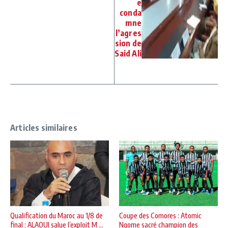
e
conda
mne
l’agres
sion de
Said Ali
Articles similaires
Qualification du Maroc au 1/8 de
Coupe des Comores : Atomic
final : ALAOUI salue l’exploit M ...
Ngome sacré champion des