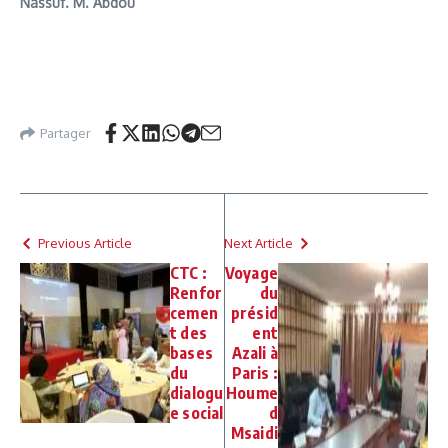
Nassuf. M. Abdou
Partager
Previous Article
Next Article
CTC :
Voyage
Renfor
du
cemen
présid
t des
ent
bases
Azali à
du
Paris :
dialogu
Houme
e social
d
Msaidi