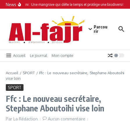
Aller au contenu
News
Simamboini : Une mangrove qui défie le temps et protège une biodiversité un
Parcou
rir
Accueil
Le journal
Mon compte
Accueil
/
SPORT
/
Ffc : Le nouveau secrétaire, Stephane Aboutoihi
vise loin
SPORT
Ffc : Le nouveau secrétaire,
Stephane Aboutoihi vise loin
Par
La Rédaction
Aucun commentaire