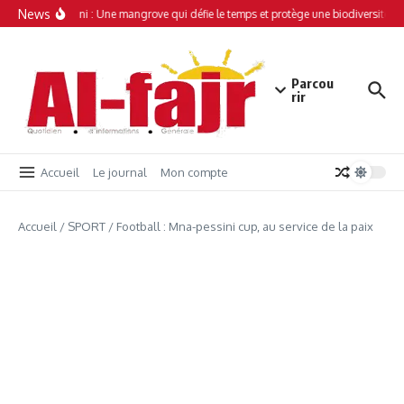
Aller au contenu
News
Simamboini : Une mangrove qui défie le temps et protège une biodiversité un
Parcou
rir
Accueil
Le journal
Mon compte
Accueil
/
SPORT
/
Football : Mna-pessini cup, au service de la paix