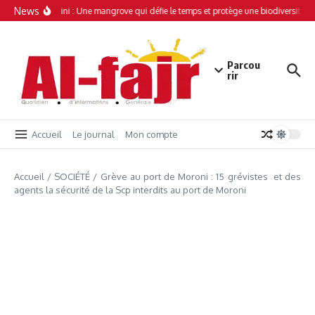
Aller au contenu
News
Simamboini : Une mangrove qui défie le temps et protège une biodiversité un
Parcou
rir
Accueil
Le journal
Mon compte
Accueil
/
SOCIÉTÉ
/
Grève au port de Moroni : 15 grévistes et des
agents la sécurité de la Scp interdits au port de Moroni