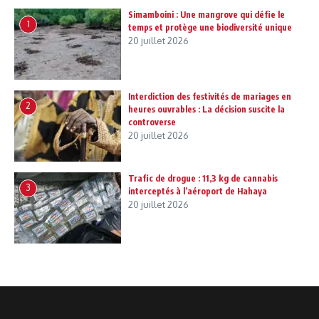
Simamboini : Une mangrove qui défie le
1
temps et protège une biodiversité unique
20 juillet 2026
Interdiction des festivités de mariages en
2
heures ouvrables : La décision suscite la
controverse
20 juillet 2026
Trafic de drogue : 11,3 kg de cannabis
3
interceptés à l’aéroport de Hahaya
20 juillet 2026