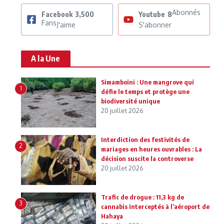
Abonnés
Facebook
3,500
Youtube
8
Fans
J'aime
S'abonner
A la Une
Simamboini : Une mangrove qui
1
défie le temps et protège une
biodiversité unique
20 juillet 2026
Interdiction des festivités de
2
mariages en heures ouvrables : La
décision suscite la controverse
20 juillet 2026
Trafic de drogue : 11,3 kg de
3
cannabis interceptés à l’aéroport de
Hahaya