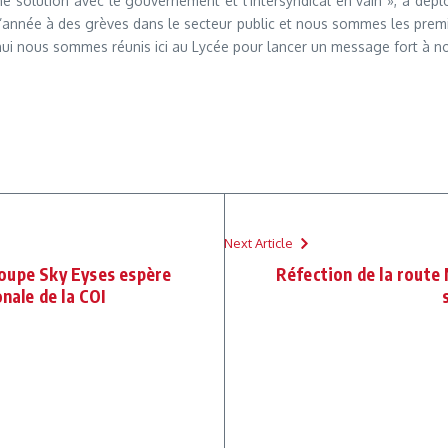
 solution avec le gouvernement et l’intersyndical en vain », a déplo
d’année à des grèves dans le secteur public et nous sommes les premièr
d’hui nous sommes réunis ici au Lycée pour lancer un message fort à n
Next Article
oupe Sky Eyses espère
Réfection de la route 
onale de la COI