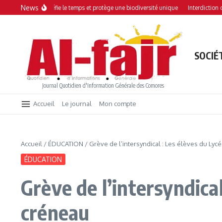
Aller au contenu
News
ove qui défie le temps et protège une biodiversité unique
Interdiction des fest
SOCIÉ
Journal Quotidien d'Information Générale des Comores
Accueil
Le journal
Mon compte
Accueil
/
ÉDUCATION
/
Grève de l’intersyndical : Les élèves du Ly
ÉDUCATION
Grève de l’intersyndica
créneau