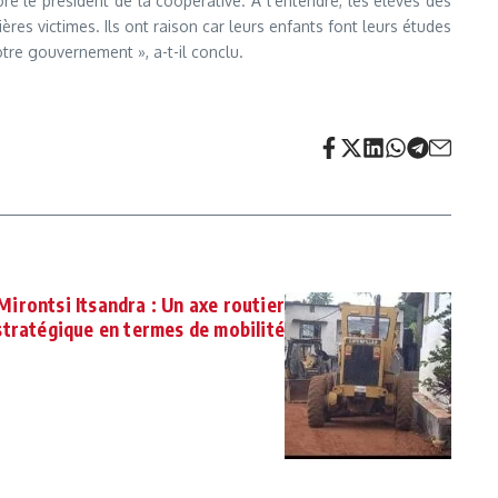
ré le président de la coopérative. A l’entendre, les élèves des
es victimes. Ils ont raison car leurs enfants font leurs études
otre gouvernement », a-t-il conclu.
Mirontsi Itsandra : Un axe routier
stratégique en termes de mobilité