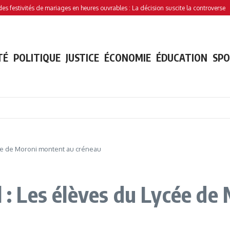
ivités de mariages en heures ouvrables : La décision suscite la controverse
Trafic
TÉ
POLITIQUE
JUSTICE
ÉCONOMIE
ÉDUCATION
SP
cée de Moroni montent au créneau
l : Les élèves du Lycée d