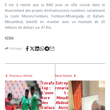
Il est à retenir que la BAD joue un rôle crucial dans le
financement des projets d’infrastructures routières, notamment
la route Moroni-Fumbuni, Fumbuni-Mtsangadju et Bahani-
Mitsamihuli, bientôt en chantier avec un montant de 20
millions de dollars sur 47 Km.
KDBA
Partager
Previous Article
Next Article
Cosafa
Entrep
Cup :
renaria
L’aven
t :
ture
Mmadi
des
Abdoul
Cœlaca
Anziz