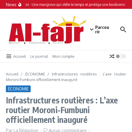
Aller au contenu
News
Simamboini : Une mangrove qui défie le temps et protège une biodiversité un
Parcou
rir
Accueil
Le journal
Mon compte
Accueil
/
ÉCONOMIE
/
Infrastructures routières : L’axe routier
Moroni-Fumbuni officiellement inauguré
ÉCONOMIE
Infrastructures routières : L’axe
routier Moroni-Fumbuni
officiellement inauguré
Par
La Rédaction
Aucun commentaire