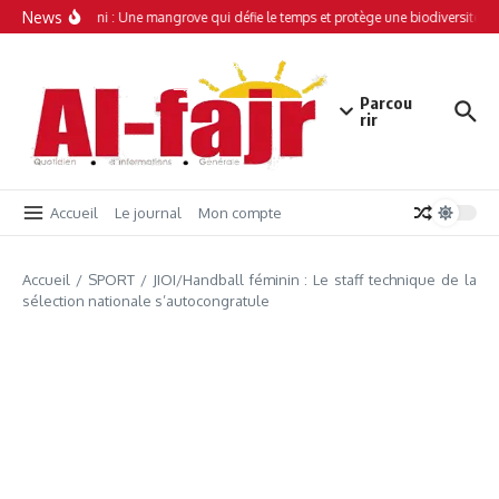
Aller au contenu
News
Simamboini : Une mangrove qui défie le temps et protège une biodiversité uni
Parcou
rir
Accueil
Le journal
Mon compte
Accueil
/
SPORT
/
JIOI/Handball féminin : Le staff technique de la
sélection nationale s’autocongratule