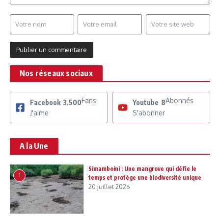
Nos réseaux sociaux
Fans
Abonnés
Facebook
3,500
Youtube
8
J'aime
S'abonner
A la Une
Simamboini : Une mangrove qui défie le
1
temps et protège une biodiversité unique
20 juillet 2026