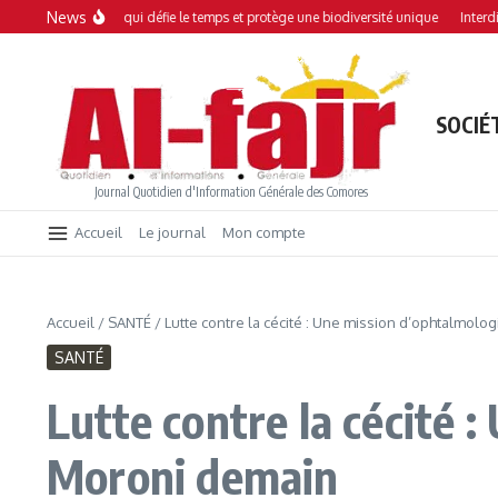
Aller au contenu
News
 mangrove qui défie le temps et protège une biodiversité unique
Interdiction de
SOCIÉ
Journal Quotidien d'Information Générale des Comores
Accueil
Le journal
Mon compte
Accueil
/
SANTÉ
/
Lutte contre la cécité : Une mission d’ophtalmol
SANTÉ
Lutte contre la cécité 
Moroni demain