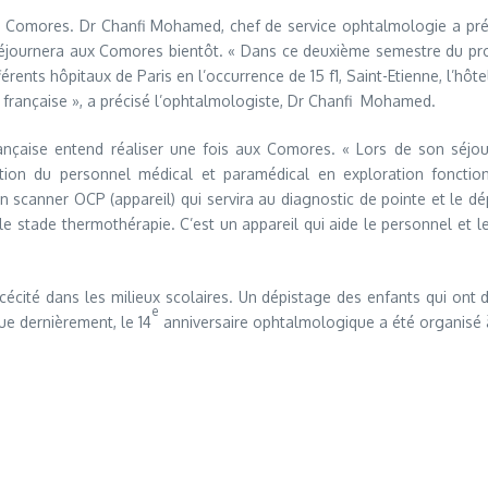
 Comores. Dr Chanfi Mohamed, chef de service ophtalmologie a précis
 séjournera aux Comores bientôt. « Dans ce deuxième semestre du pro
ts hôpitaux de Paris en l’occurrence de 15 f1, Saint-Etienne, l’hôtel 
on française », a précisé l’ophtalmologiste, Dr Chanfi Mohamed.
rançaise entend réaliser une fois aux Comores. « Lors de son séjou
ation du personnel médical et paramédical en exploration fonctio
 un scanner OCP (appareil) qui servira au diagnostic de pointe et le d
 stade thermothérapie. C’est un appareil qui aide le personnel et les 
a cécité dans les milieux scolaires. Un dépistage des enfants qui ont
e
ue dernièrement, le 14
anniversaire ophtalmologique a été organisé à