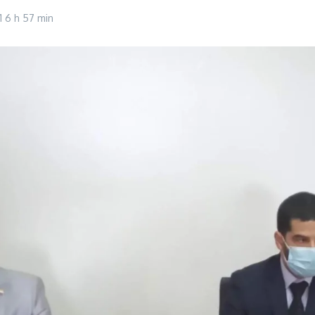
1
6 h 57 min