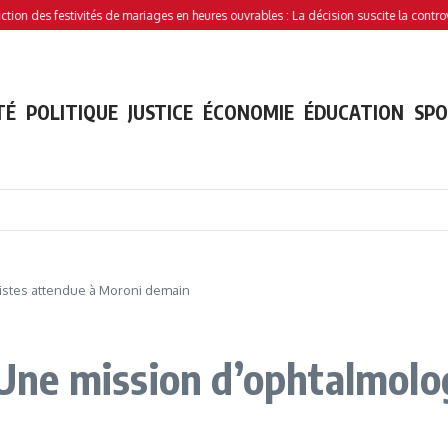
s festivités de mariages en heures ouvrables : La décision suscite la controverse
TÉ
POLITIQUE
JUSTICE
ÉCONOMIE
ÉDUCATION
SP
ogistes attendue à Moroni demain
: Une mission d’ophtalmolo