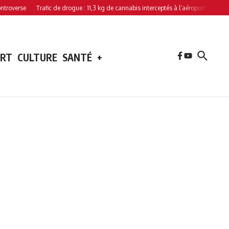
Trafic de drogue : 11,3 kg de cannabis interceptés à l’aéroport de Hahaya
Affai
ORT
CULTURE
SANTÉ
+