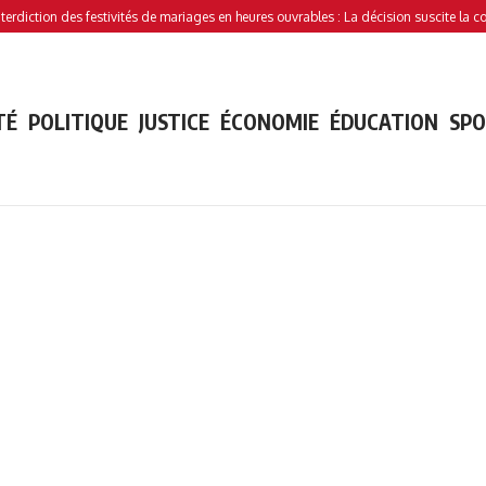
es festivités de mariages en heures ouvrables : La décision suscite la controverse
TÉ
POLITIQUE
JUSTICE
ÉCONOMIE
ÉDUCATION
SP