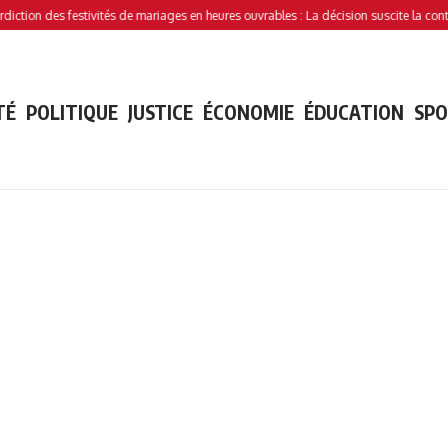
n des festivités de mariages en heures ouvrables : La décision suscite la controverse
TÉ
POLITIQUE
JUSTICE
ÉCONOMIE
ÉDUCATION
SP