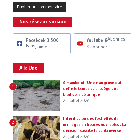
Nos réseaux sociaux
Abonnés
Facebook
3,500
Youtube
8
Fans
J'aime
S'abonner
A la Une
Simamboini : Une mangrove qui
1
défie le temps et protège une
biodiversité unique
20 juillet 2026
Interdiction des festivités de
2
mariages en heures ouvrables : La
décision suscite la controverse
20 juillet 2026