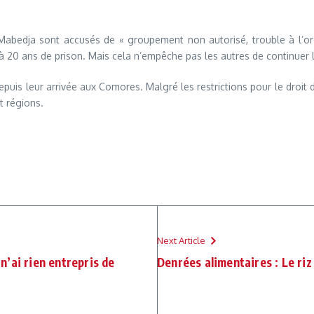
edja sont accusés de « groupement non autorisé, trouble à l’ordr
20 ans de prison. Mais cela n’empêche pas les autres de continuer l
uis leur arrivée aux Comores. Malgré les restrictions pour le droit d
t régions.
Next Article
’ai rien entrepris de
Denrées alimentaires : Le ri