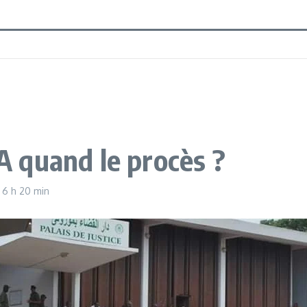
 quand le procès ?
1
6 h 20 min