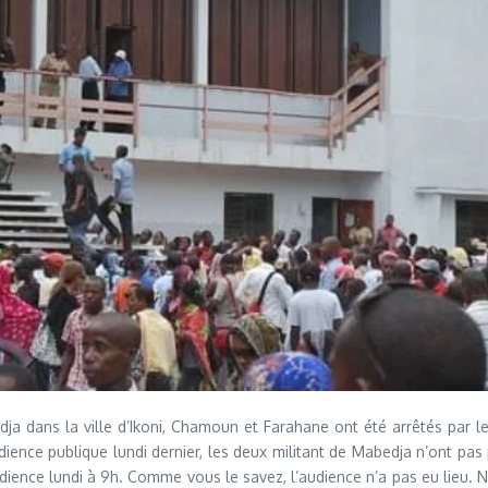
dans la ville d’Ikoni, Chamoun et Farahane ont été arrêtés par les 
ence publique lundi dernier, les deux militant de Mabedja n’ont pas 
udience lundi à 9h. Comme vous le savez, l’audience n’a pas eu lieu.