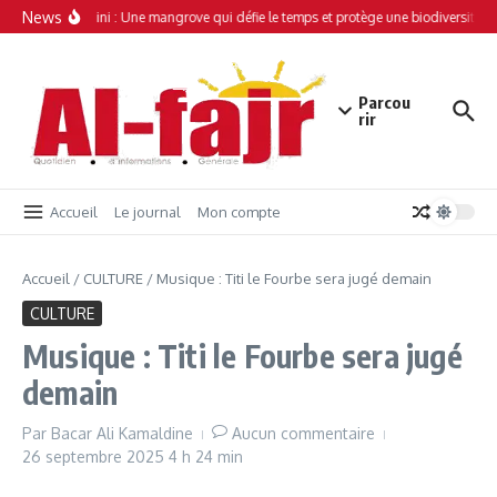
Aller au contenu
News
Simamboini : Une mangrove qui défie le temps et protège une biodiversité un
Parcou
rir
Accueil
Le journal
Mon compte
Accueil
/
CULTURE
/
Musique : Titi le Fourbe sera jugé demain
CULTURE
Musique : Titi le Fourbe sera jugé
demain
Par
Bacar Ali Kamaldine
Aucun commentaire
26 septembre 2025
4 h 24 min