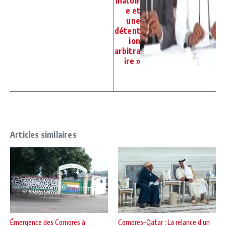
inatoir
e et
une
détent
ion
arbitra
ire »
Articles similaires
Émergence des Comores à
Comores–Qatar : La relance d’un