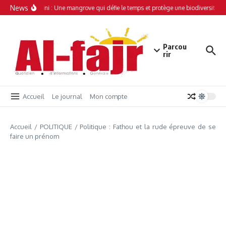
Aller au contenu
News
Simamboini : Une mangrove qui défie le temps et protège une biodiversité un
Parcou
rir
Accueil
Le journal
Mon compte
Accueil
/
POLITIQUE
/
Politique : Fathou et la rude épreuve de se
faire un prénom