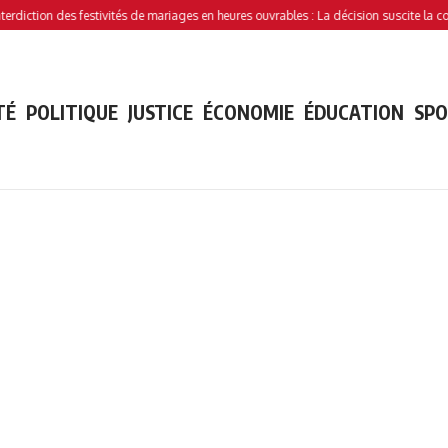
 des festivités de mariages en heures ouvrables : La décision suscite la controverse
TÉ
POLITIQUE
JUSTICE
ÉCONOMIE
ÉDUCATION
SP