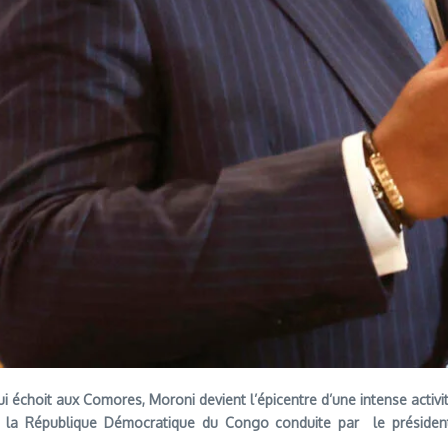
ui
échoit aux Comores, Moroni devient l
’épicentre d
’une intense activi
e la République Démocratique du Congo conduite par le président 