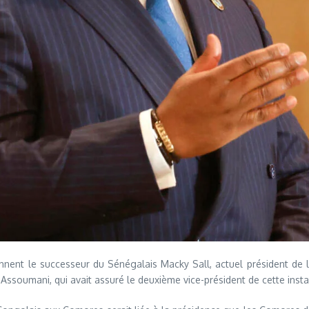
ennent le successeur du Sénégalais Macky Sall, actuel président de l’
 Assoumani, qui avait assuré le deuxième vice-président de cette inst