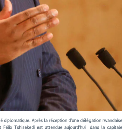
t
é diplomatique. Apr
ès la r
éception d
’une d
él
égation rwandaise
Félix Tshisekedi est attendue aujourd’hui dans la capitale