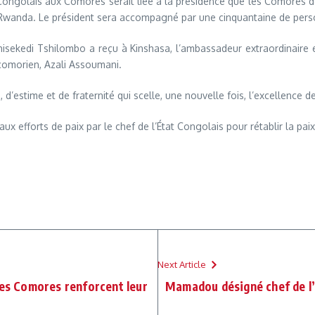
 Congolais aux Comores serait liée à la présidence que les Comores de
le Rwanda. Le président sera accompagné par une cinquantaine de per
shisekedi Tshilombo a reçu à Kinshasa, l’ambassadeur extraordinaire
omorien, Azali Assoumani.
d’estime et de fraternité qui scelle, une nouvelle fois, l’excellence d
 aux efforts de paix par le chef de l’État Congolais pour rétablir la pa
Next Article
les Comores renforcent leur
Mamadou désigné chef de l’o