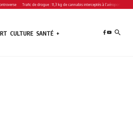
rse
Trafic de drogue : 11,3 kg de cannabis interceptés à l’aéroport de Hahaya
ORT
CULTURE
SANTÉ
+