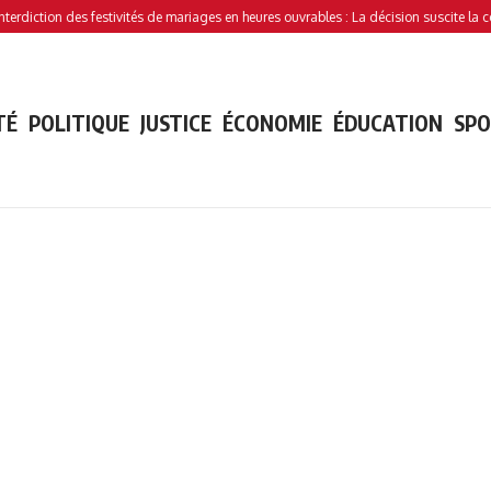
ion des festivités de mariages en heures ouvrables : La décision suscite la controve
TÉ
POLITIQUE
JUSTICE
ÉCONOMIE
ÉDUCATION
SP