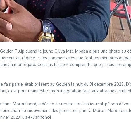
tel Golden Tulip quand le jeune Oiliya Mzé Mbaba a pris une photo au c
iement au régime. « Les commentaires que font les membres du parti Ju
roches à mon égard. Certains laissent comprendre que je suis corrompu
je fais partie, était présent au Golden la nuit du 31 décembre 2022. D’
rd’hui, c’est pour manifester mon indignation face aux attaques virulents
 dans Moroni nord, a décidé de rendre son tablier malgré son dévouem
communication du mouvement des jeunes du parti à Moroni-Nord sous 
anvier 2023 », a-t-il annoncé.