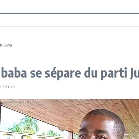
épare du parti Juwa
ya Mzé Mbaba se sép
h 33 min