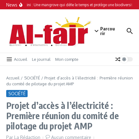
Aller au contenu
News
Simamboini : Une mangrove qui défie le temps et protège une biodiversité un
Parcou
rir
Accueil
Le journal
Mon compte
Accueil
/
SOCIÉTÉ
/
Projet d’accès à l’électricité : Première réunion
du comité de pilotage du projet AMP
SOCIÉTÉ
Projet d’accès à l’électricité :
Première réunion du comité de
pilotage du projet AMP
Par
La Rédaction
Aucun commentaire