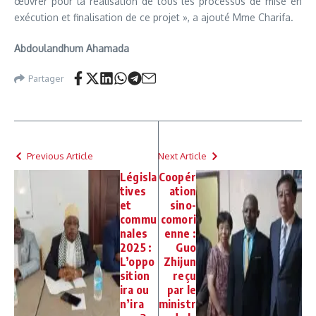
œuvrer pour la réalisation de tous les processus de mise en
exécution et finalisation de ce projet », a ajouté Mme Charifa.
Abdoulandhum Ahamada
Partager
Previous Article
Next Article
Législa
Coopér
tives
ation
et
sino-
commu
comori
nales
enne :
2025 :
Guo
L’oppo
Zhijun
sition
reçu
ira ou
par le
n’ira
ministr