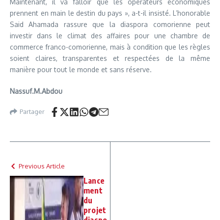
Maintenant, il va falloir que les opérateurs économiques
prennent en main le destin du pays », a-t-il insisté. L’honorable
Said Ahamada rassure que la diaspora comorienne peut
investir dans le climat des affaires pour une chambre de
commerce franco-comorienne, mais à condition que les règles
soient claires, transparentes et respectées de la même
manière pour tout le monde et sans réserve.
Nassuf.M.Abdou
Partager
Previous Article
Lance
ment
du
projet
diaspo