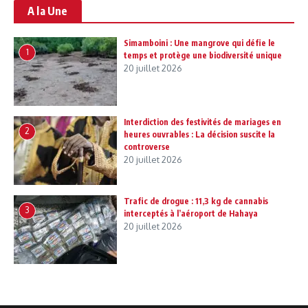
A la Une
Simamboini : Une mangrove qui défie le
1
temps et protège une biodiversité unique
20 juillet 2026
Interdiction des festivités de mariages en
2
heures ouvrables : La décision suscite la
controverse
20 juillet 2026
Trafic de drogue : 11,3 kg de cannabis
3
interceptés à l’aéroport de Hahaya
20 juillet 2026