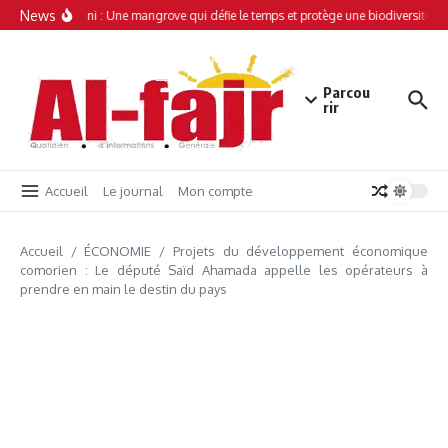
Aller au contenu
News
Simamboini : Une mangrove qui défie le temps et protège une biodiversité uni
Parcou
rir
Accueil
Le journal
Mon compte
Accueil
/
ÉCONOMIE
/
Projets du développement économique
comorien : Le député Saïd Ahamada appelle les opérateurs à
prendre en main le destin du pays