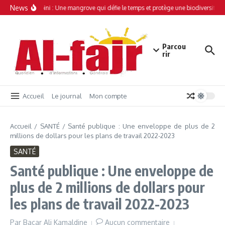
Aller au contenu
News
Simamboini : Une mangrove qui défie le temps et protège une biodiversité un
Parcou
rir
Accueil
Le journal
Mon compte
Accueil
/
SANTÉ
/
Santé publique : Une enveloppe de plus de 2
millions de dollars pour les plans de travail 2022-2023
SANTÉ
Santé publique : Une enveloppe de
plus de 2 millions de dollars pour
les plans de travail 2022-2023
Par
Bacar Ali Kamaldine
Aucun commentaire