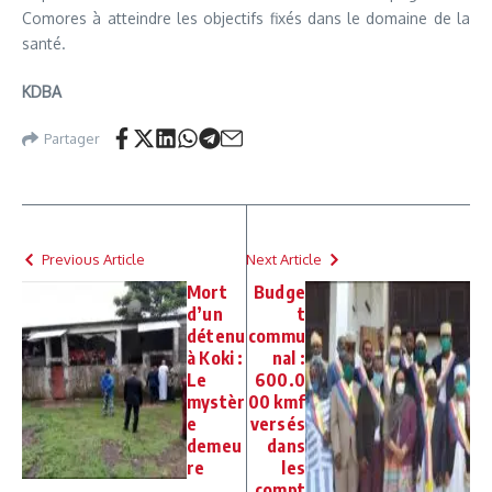
Comores à atteindre les objectifs fixés dans le domaine de la
santé.
KDBA
Partager
Previous Article
Next Article
Mort
Budge
d’un
t
détenu
commu
à Koki :
nal :
Le
600.0
mystèr
00 kmf
e
versés
demeu
dans
re
les
compt