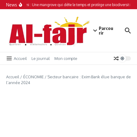
Aller au contenu
News
Simamboini : Une mangrove qui défie le temps et protège une biodiversité uni
Parcou
rir
Accueil
Le journal
Mon compte
Accueil
/
ÉCONOMIE
/
Secteur bancaire : Exim Bank élue banque de
l’année 2024