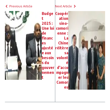
Previous Article
Next Article
Budge
Coopér
t
ation
2025 :
sino-
Une loi
comori
de
enne :
financ
La
es
Chine
ajusté
réitère
e aux
sa
besoin
volont
s du
é
gouver
d’acco
nemen
mpagn
t
er les
Comor
es