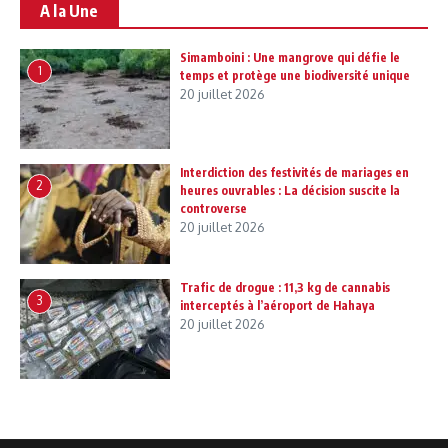
A la Une
Simamboini : Une mangrove qui défie le
1
temps et protège une biodiversité unique
20 juillet 2026
Interdiction des festivités de mariages en
2
heures ouvrables : La décision suscite la
controverse
20 juillet 2026
Trafic de drogue : 11,3 kg de cannabis
3
interceptés à l’aéroport de Hahaya
20 juillet 2026