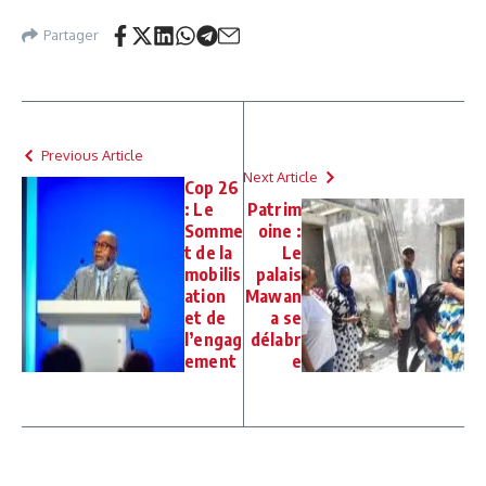
Partager
Previous Article
Next Article
Cop 26
: Le
Patrim
Somme
oine :
t de la
Le
mobilis
palais
ation
Mawan
et de
a se
l’engag
délabr
ement
e