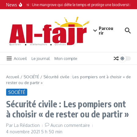
Aller au contenu
News
Simamboini : Une mangrove qui défie le temps et protège une biodiversité uni
Parcou
rir
Accueil
Le journal
Mon compte
Accueil
/
SOCIÉTÉ
/
Sécurité civile : Les pompiers ont à choisir « de
rester ou de partir »
SOCIÉTÉ
Sécurité civile : Les pompiers ont
à choisir « de rester ou de partir »
Par
La Rédaction
Aucun commentaire
4 novembre 2021
5 h 50 min