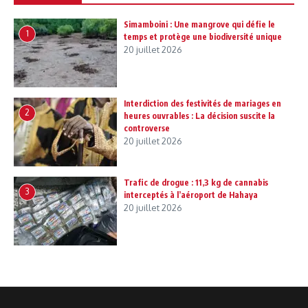
Simamboini : Une mangrove qui défie le
1
temps et protège une biodiversité unique
20 juillet 2026
Interdiction des festivités de mariages en
2
heures ouvrables : La décision suscite la
controverse
20 juillet 2026
Trafic de drogue : 11,3 kg de cannabis
3
interceptés à l’aéroport de Hahaya
20 juillet 2026