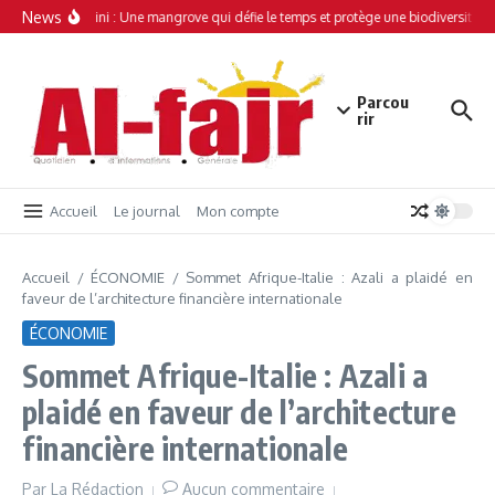
Aller au contenu
News
Simamboini : Une mangrove qui défie le temps et protège une biodiversité un
Parcou
rir
Accueil
Le journal
Mon compte
Accueil
/
ÉCONOMIE
/
Sommet Afrique-Italie : Azali a plaidé en
faveur de l’architecture financière internationale
ÉCONOMIE
Sommet Afrique-Italie : Azali a
plaidé en faveur de l’architecture
financière internationale
Par
La Rédaction
Aucun commentaire