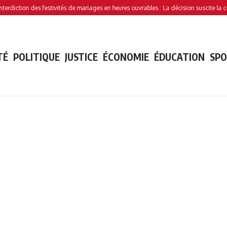
ion des festivités de mariages en heures ouvrables : La décision suscite la controver
TÉ
POLITIQUE
JUSTICE
ÉCONOMIE
ÉDUCATION
SP