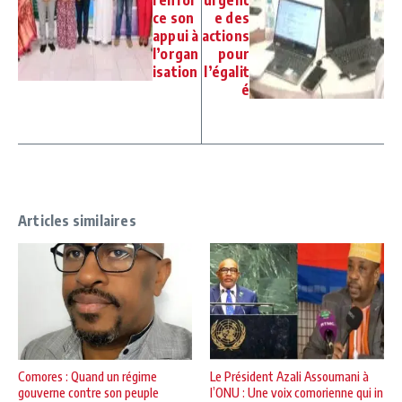
renfor
urgent
ce son
e des
appui à
actions
l’organ
pour
isation
l’égalit
é
Articles similaires
Comores : Quand un régime
Le Président Azali Assoumani à
gouverne contre son peuple
l’ONU : Une voix comorienne qui in