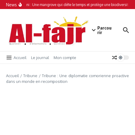
Aller au contenu
News
Simamboini : Une mangrove qui défie le temps et protège une biodiversité un
Parcou
rir
Accueil
Le journal
Mon compte
Accueil
/
Tribune
/
Tribune : Une diplomatie comorienne proactive
dans un monde en recomposition