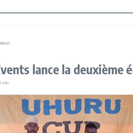
dition
Events lance la deuxième é
1 min