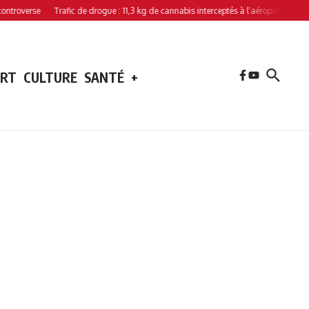
rse
Trafic de drogue : 11,3 kg de cannabis interceptés à l’aéroport de Hahaya
ORT
CULTURE
SANTÉ
+