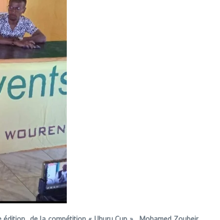
me édition de la compétition « Uhuru Cup ». Mohamed Zoubeir,