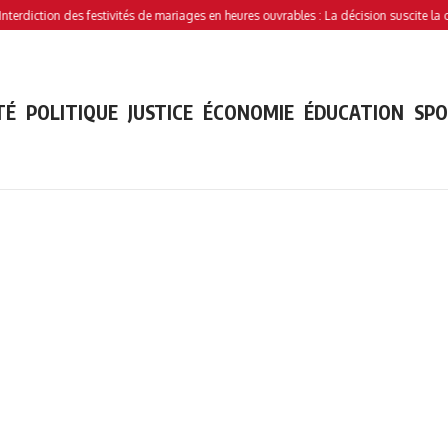
tion des festivités de mariages en heures ouvrables : La décision suscite la controve
TÉ
POLITIQUE
JUSTICE
ÉCONOMIE
ÉDUCATION
SP