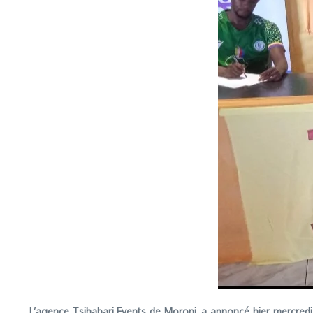
L’agence Tsihabari Events de Moroni, a annoncé hier mercred