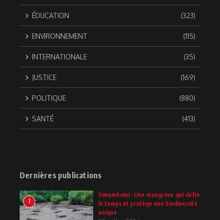
ÉDUCATION
(323)
ENVIRONNEMENT
(115)
INTERNATIONALE
(35)
JUSTICE
(169)
POLITIQUE
(880)
SANTÉ
(413)
Dernières publications
Simamboini : Une mangrove qui défie
1
le temps et protège une biodiversité
unique