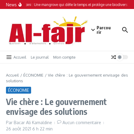
Aller au contenu
News
Simamboini : Une mangrove qui défie le temps et protège une biodiversité u
Parcou
rir
Accueil
Le journal
Mon compte
Accueil
/
ÉCONOMIE
/
Vie chère : Le gouvernement envisage des
solutions
ÉCONOMIE
Vie chère : Le gouvernement
envisage des solutions
Par
Bacar Ali Kamaldine
Aucun commentaire
26 août 2021
6 h 22 min