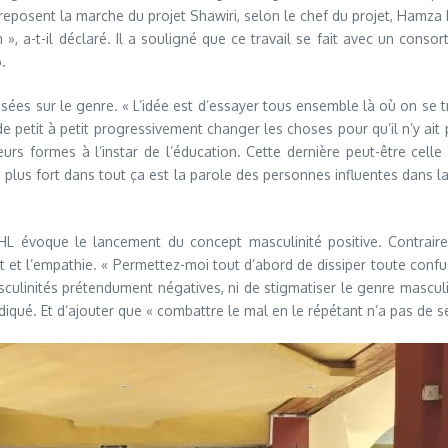
ls reposent la marche du projet Shawiri, selon le chef du projet, Hamza
ion », a-t-il déclaré. Il a souligné que ce travail se fait avec un con
.
sées sur le genre. « L’idée est d’essayer tous ensemble là où on se 
e petit à petit progressivement changer les choses pour qu’il n’y ait 
sieurs formes à l’instar de l’éducation. Cette dernière peut-être cell
e plus fort dans tout ça est la parole des personnes influentes dans l
L évoque le lancement du concept masculinité positive. Contraire
ct et l’empathie. « Permettez-moi tout d’abord de dissiper toute confus
asculinités prétendument négatives, ni de stigmatiser le genre mascul
diqué. Et d’ajouter que « combattre le mal en le répétant n’a pas de s