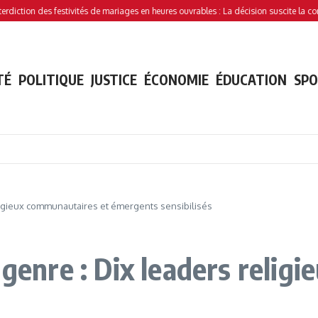
n des festivités de mariages en heures ouvrables : La décision suscite la controverse
TÉ
POLITIQUE
JUSTICE
ÉCONOMIE
ÉDUCATION
SP
ligieux communautaires et émergents sensibilisés
 genre : Dix leaders reli