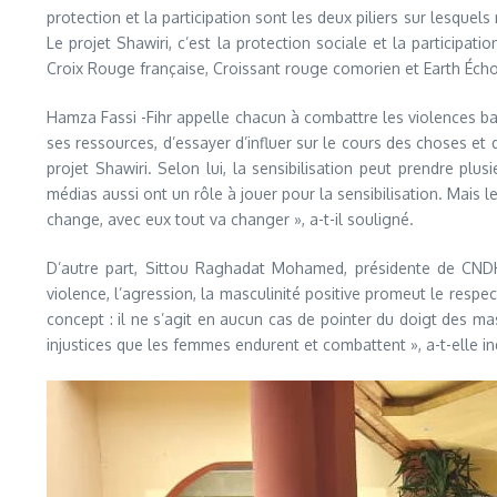
protection et la participation sont les deux piliers sur lesque
Le projet Shawiri, c’est la protection sociale et la participat
Croix Rouge française, Croissant rouge comorien et Earth Écho
Hamza Fassi -Fihr appelle chacun à combattre les violences ba
ses ressources, d’essayer d’influer sur le cours des choses et d
projet Shawiri. Selon lui, la sensibilisation peut prendre plu
médias aussi ont un rôle à jouer pour la sensibilisation. Mais l
change, avec eux tout va changer », a-t-il souligné.
D’autre part, Sittou Raghadat Mohamed, présidente de CNDH
violence, l’agression, la masculinité positive promeut le respe
concept : il ne s’agit en aucun cas de pointer du doigt des m
injustices que les femmes endurent et combattent », a-t-elle in