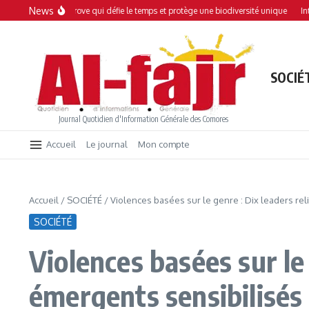
Aller au contenu
News
Une mangrove qui défie le temps et protège une biodiversité unique
Interdictio
SOCIÉ
Journal Quotidien d'Information Générale des Comores
Accueil
Le journal
Mon compte
Accueil
/
SOCIÉTÉ
/
Violences basées sur le genre : Dix leaders re
SOCIÉTÉ
Violences basées sur le
émergents sensibilisés