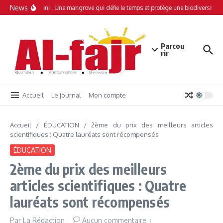
Aller au contenu
News
Simamboini : Une mangrove qui défie le temps et protège une biodiversité un
Parcou
rir
Accueil
Le journal
Mon compte
Accueil
/
ÉDUCATION
/
2ème du prix des meilleurs articles
scientifiques : Quatre lauréats sont récompensés
ÉDUCATION
2ème du prix des meilleurs
articles scientifiques : Quatre
lauréats sont récompensés
Par
La Rédaction
Aucun commentaire