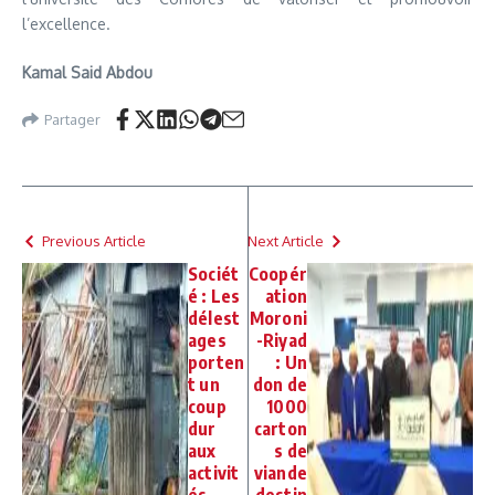
l’excellence.
Kamal Said Abdou
Partager
Previous Article
Next Article
Sociét
Coopér
é : Les
ation
délest
Moroni
ages
-Riyad
porten
: Un
t un
don de
coup
1000
dur
carton
aux
s de
activit
viande