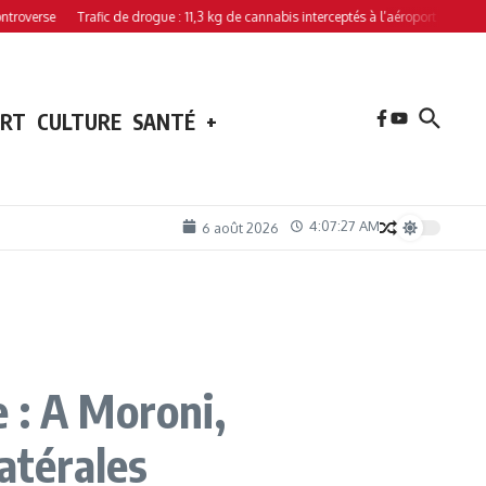
rse
Trafic de drogue : 11,3 kg de cannabis interceptés à l’aéroport de Hahaya
ORT
CULTURE
SANTÉ
+
4:07:28 AM
6 août 2026
 : A Moroni,
atérales