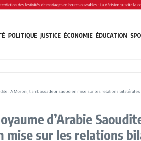
tion des festivités de mariages en heures ouvrables : La décision suscite la controve
TÉ
POLITIQUE
JUSTICE
ÉCONOMIE
ÉDUCATION
SP
ite : A Moroni, l’ambassadeur saoudien mise sur les relations bilatérales
Royaume d’Arabie Saoudite
mise sur les relations bil