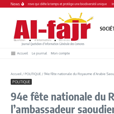
Aller au contenu
News
 : Une mangrove qui défie le temps et protège une biodiversité unique
Interdic
SOCIÉ
Journal Quotidien d'Information Générale des Comores
Accueil
Le journal
Mon compte
Accueil
/
POLITIQUE
/
94e fête nationale du Royaume d’Arabie Saoud
POLITIQUE
94e fête nationale du 
l’ambassadeur saoudien 