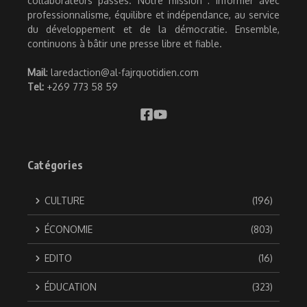
collaborateurs passés. Notre mission : informer avec
professionnalisme, équilibre et indépendance, au service
du développement et de la démocratie. Ensemble,
continuons à bâtir une presse libre et fiable.
Mail
: laredaction@al-fajrquotidien.com
Tel:
+269 773 58 59
Catégories
CULTURE
(196)
ÉCONOMIE
(803)
EDITO
(16)
ÉDUCATION
(323)