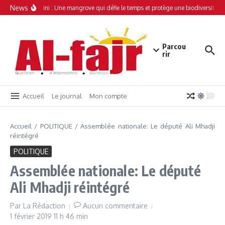
Aller au contenu
News
Simamboini : Une mangrove qui défie le temps et protège une biodiversité un
Parcou
rir
Accueil
Le journal
Mon compte
Accueil
/
POLITIQUE
/
Assemblée nationale: Le député Ali Mhadji
réintégré
POLITIQUE
Assemblée nationale: Le député
Ali Mhadji réintégré
Par
La Rédaction
Aucun commentaire
1 février 2019
11 h 46 min