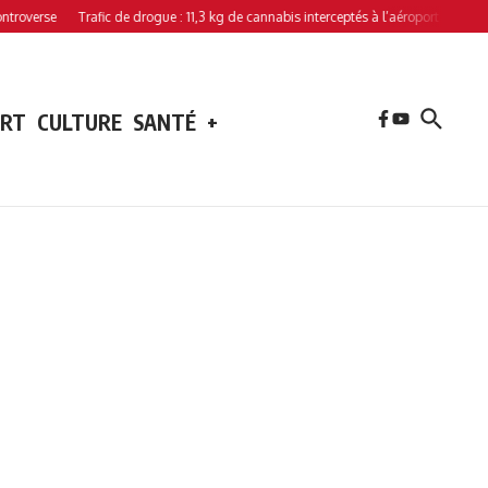
erse
Trafic de drogue : 11,3 kg de cannabis interceptés à l’aéroport de Hahaya
ORT
CULTURE
SANTÉ
+