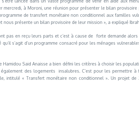
s’être lancée dans un vaste programme de venir en aide aux ménag
er mercredi, à Moroni, une réunion pour présenter le bilan provisoire
 programme de transfert monétaire non conditionnel aux familles vuln
 et nous présente un bilan provisoire de leur mission », a expliqué I
’ont pas en reçu leurs parts et c’est à cause de forte demande alors
isé qu’il s’agit d’un programme consacré pour les ménages vulnerables
Hamidou Said Anaisse a bien défini les critères à choisir les populati
ais également des logements insalubres. C’est pour les permettre à 
e, intitulé « Transfert monétaire non conditionnel ». Un projet de