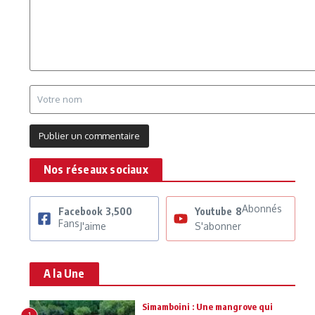
Nos réseaux sociaux
Abonnés
Facebook
3,500
Youtube
8
Fans
J'aime
S'abonner
A la Une
Simamboini : Une mangrove qui