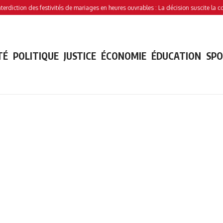
ction des festivités de mariages en heures ouvrables : La décision suscite la controv
TÉ
POLITIQUE
JUSTICE
ÉCONOMIE
ÉDUCATION
SP