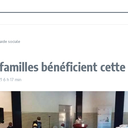
 aide sociale
amilles bénéficient cette 
21
6 h 17 min