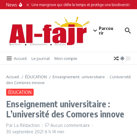
Aller au contenu
News
Simamboini : Une mangrove qui défie le temps et protège une biodiversité uni
Parcou
rir
Accueil
Le journal
Mon compte
Accueil
/
ÉDUCATION
/
Enseignement universitaire : L’université
des Comores innove
ÉDUCATION
Enseignement universitaire :
L’université des Comores innove
Par
La Rédaction
Aucun commentaire
30 septembre 2021
6 h 14 min