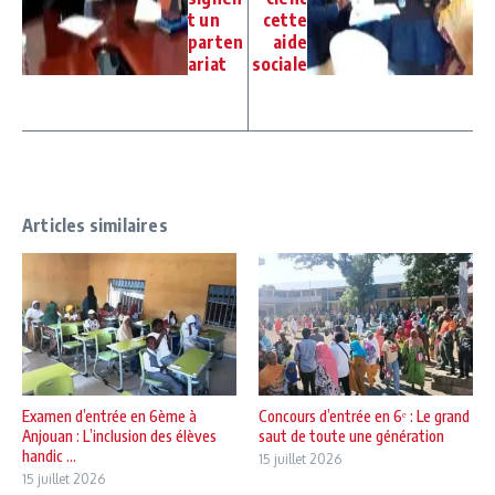
t un
cette
parten
aide
ariat
sociale
Articles similaires
Examen d’entrée en 6ème à
Concours d’entrée en 6ᵉ : Le grand
Anjouan : L’inclusion des élèves
saut de toute une génération
handic ...
15 juillet 2026
15 juillet 2026