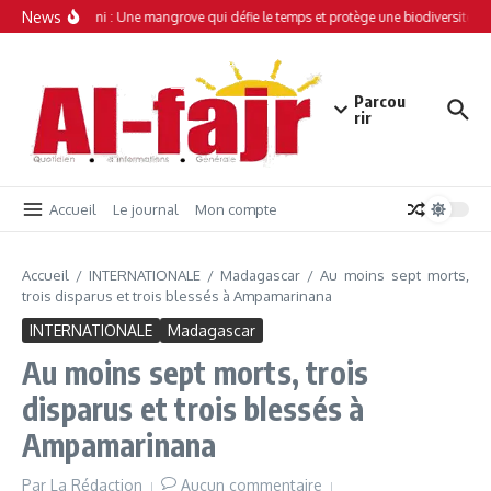
Aller au contenu
News
Simamboini : Une mangrove qui défie le temps et protège une biodiversité uni
Parcou
rir
Accueil
Le journal
Mon compte
Accueil
/
INTERNATIONALE
/
Madagascar
/
Au moins sept morts,
trois disparus et trois blessés à Ampamarinana
INTERNATIONALE
Madagascar
Au moins sept morts, trois
disparus et trois blessés à
Ampamarinana
Par
La Rédaction
Aucun commentaire