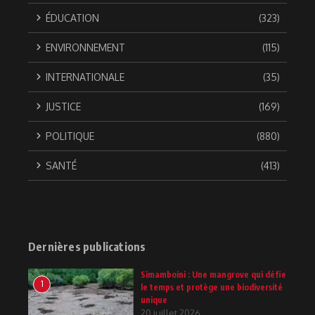
ÉDUCATION
(323)
ENVIRONNEMENT
(115)
INTERNATIONALE
(35)
JUSTICE
(169)
POLITIQUE
(880)
SANTÉ
(413)
Dernières publications
Simamboini : Une mangrove qui défie
1
le temps et protège une biodiversité
unique
20 juillet 2026