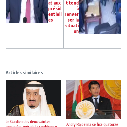
at aux
t tend
présid
à
entiell
renver
es
ser la
situati
on
Articles similaires
Le Gardien des deux saintes
Andry Rajoelina se fixe quatorze
mosquées préside la conférence