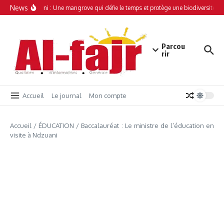
Aller au contenu
News
Simamboini : Une mangrove qui défie le temps et protège une biodiversité uni
Parcou
rir
Accueil
Le journal
Mon compte
Accueil
/
ÉDUCATION
/
Baccalauréat : Le ministre de l’éducation en
visite à Ndzuani