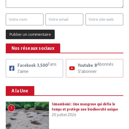
Nos réseaux sociaux
Fans
Abonnés
Facebook
3,500
Youtube
8
J'aime
S'abonner
A la Une
Simamboini : Une mangrove qui défie le
1
temps et protège une biodiversité unique
20 juillet 2026