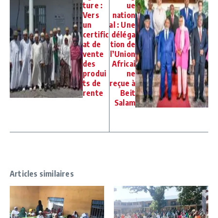
ture :
ue
Vers
nation
un
al : Une
certific
déléga
at de
tion de
vente
l’Union
des
Africai
produi
ne
ts de
reçue à
rente
Beit
Salam
Articles similaires