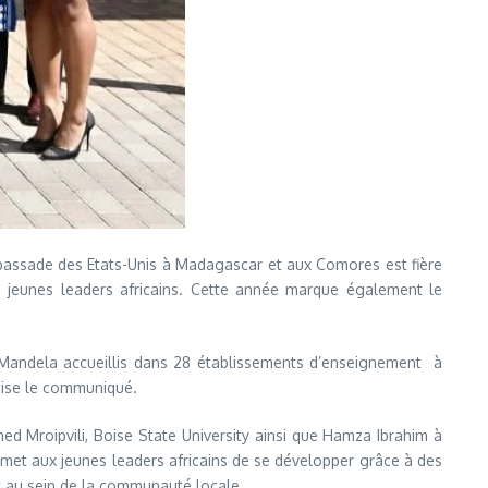
bassade des Etats-Unis à Madagascar et aux Comores est fière
 jeunes leaders africains. Cette année marque également le
Mandela accueillis dans 28 établissements d’enseignement à
écise le communiqué.
ed Mroipvili, Boise State University ainsi que Hamza Ibrahim à
ermet aux jeunes leaders africains de se développer grâce à des
t au sein de la communauté locale.