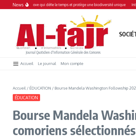
Aller au contenu
News
Une mangrove qui défie le temps et protège une biodiversité unique
Interdiction
SOCIÉ
Journal Quotidien d'Information Générale des Comores
Accueil
Le journal
Mon compte
Accueil
/
ÉDUCATION
/
Bourse Mandela Washington Followship 2024
ÉDUCATION
Bourse Mandela Washin
comoriens sélectionnés