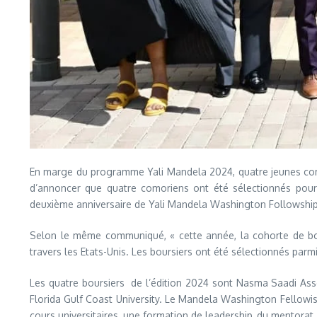
En marge du programme Yali Mandela 2024, quatre jeunes como
d’annoncer que quatre comoriens ont été sélectionnés pour
deuxième anniversaire de Yali Mandela Washington Followship
Selon le même communiqué, « cette année, la cohorte de bou
travers les Etats-Unis. Les boursiers ont été sélectionnés par
Les quatre boursiers de l’édition 2024 sont Nasma Saadi Assou
Florida Gulf Coast University. Le Mandela Washington Fellowish
cours universitaires, une formation de leadership, du mentora