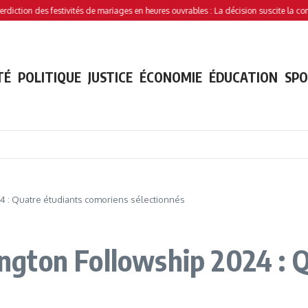
 des festivités de mariages en heures ouvrables : La décision suscite la controverse
TÉ
POLITIQUE
JUSTICE
ÉCONOMIE
ÉDUCATION
SP
 : Quatre étudiants comoriens sélectionnés
gton Followship 2024 : Q