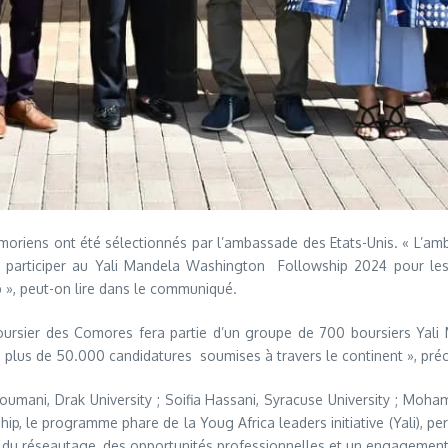
riens ont été sélectionnés par l’ambassade des Etats-Unis. « L’am
 participer au Yali Mandela Washington Followship 2024 pour les
 », peut-on lire dans le communiqué.
rsier des Comores fera partie d’un groupe de 700 boursiers Yali 
mi plus de 50.000 candidatures soumises à travers le continent », pr
mani, Drak University ; Soifia Hassani, Syracuse University ; Moham
ip, le programme phare de la Youg Africa leaders initiative (Yali), p
t, du réseautage, des opportunités professionnelles et un engagemen