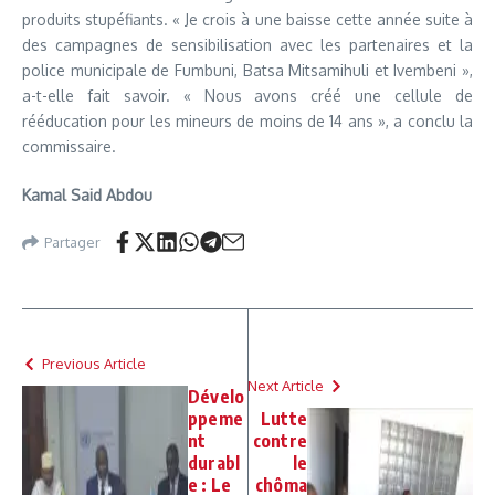
produits stupéfiants. « Je crois à une baisse cette année suite à
des campagnes de sensibilisation avec les partenaires et la
police municipale de Fumbuni, Batsa Mitsamihuli et Ivembeni »,
a-t-elle fait savoir. « Nous avons créé une cellule de
rééducation pour les mineurs de moins de 14 ans », a conclu la
commissaire.
Kamal Said Abdou
Partager
Previous Article
Next Article
Dévelo
ppeme
Lutte
nt
contre
durabl
le
e : Le
chôma