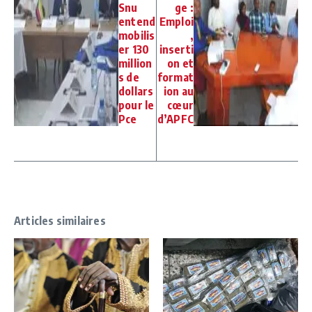
Snu
ge :
entend
Emploi
mobilis
,
er 130
inserti
million
on et
s de
format
dollars
ion au
pour le
cœur
Pce
d’APFC
Articles similaires