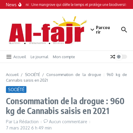
Aller au contenu
News
Simamboini : Une mangrove qui défie le temps et protège une biodiversité uni
Parcou
rir
Accueil
Le journal
Mon compte
Accueil
/
SOCIÉTÉ
/
Consommation de la drogue : 960 kg de
Cannabis saisis en 2021
SOCIÉTÉ
Consommation de la drogue : 960
kg de Cannabis saisis en 2021
Par
La Rédaction
Aucun commentaire
7 mars 2022
6 h 49 min